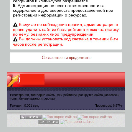
серфингов и клик-клубов разрешается.
5.
Администрация не несет ответственности за
содержание и достоверность предоставленной при
регистрации информации о ресурсах.
В случае не соблюдения правил, администрация в
праве удалить сайт из базы рейтинга и всю статистику
по нему, без каких либо предупреждений.
Вы должны установить код счетчика в течении 6-ти
часов после регистрации.
Согласиться и продолжить
Регистрация, топ порно сайты, xxx рейтинги, раскрутка сайта,каталоги и
топы, белые каталоги, эро кат
Ген-ция.: 0.001 сек.
Процессор: 6.87%